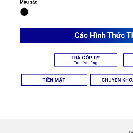
Màu sắc
Các Hình Thức T
TRẢ GÓP 0%
Tại cửa hàng
TIỀN MẶT
CHUYỂN KH
Đ