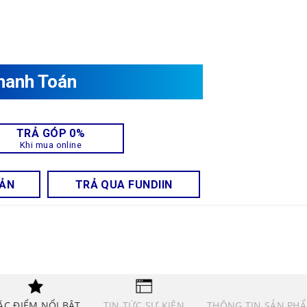
hanh Toán
TRẢ GÓP 0%
Khi mua online
OẢN
TRẢ QUA FUNDIIN
ẶC ĐIỂM NỔI BẬT
TIN TỨC SỰ KIỆN
THÔNG TIN SẢN PH