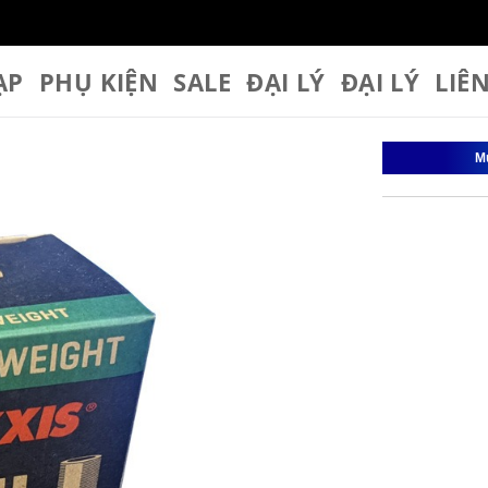
ẠP
PHỤ KIỆN
SALE
ĐẠI LÝ
ĐẠI LÝ
LIÊ
M