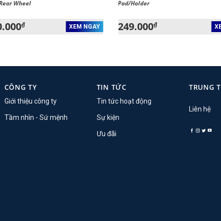
 Rear Wheel
Pad/Holder
0.000
249.000
₫
₫
XEM NGAY
X
CÔNG TY
TIN TỨC
TRUNG 
Giới thiệu công ty
Tin tức hoạt động
Liên hệ
Tầm nhìn - Sứ mệnh
Sự kiện
Ưu đãi