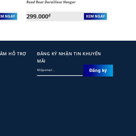
Road Rear Derailleur Hanger
299.000
₫
EM NGAY
XEM NGAY
TÂM HỖ TRỢ
ĐĂNG KÝ NHẬN TIN KHUYẾN
MÃI