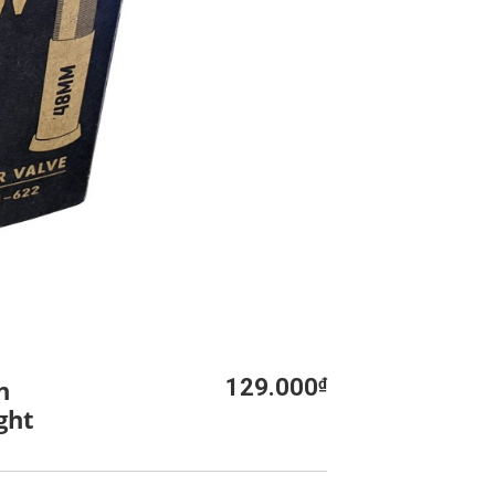
n
129.000
₫
ght