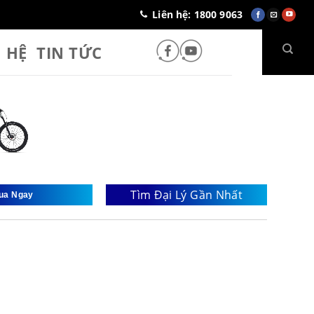
Liên hệ: 1800 9063
N HỆ
TIN TỨC
Tìm Đại Lý Gần Nhất
ua Ngay