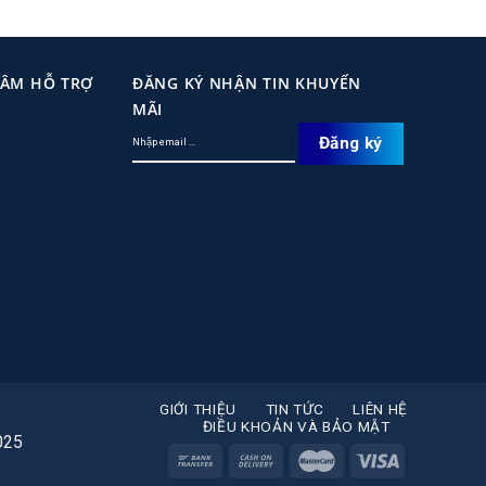
TÂM HỖ TRỢ
ĐĂNG KÝ NHẬN TIN KHUYẾN
MÃI
GIỚI THIỆU
TIN TỨC
LIÊN HỆ
ĐIỀU KHOẢN VÀ BẢO MẬT
025