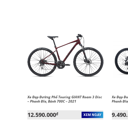
 – Phanh
Xe Đạp Đường Phố Touring GIANT Roam 3 Disc
Xe Đạp Đu
– Phanh Đĩa, Bánh 700C – 2021
Phanh Đĩa
12.590.000
9.490
₫
XEM NGAY
XEM NGAY