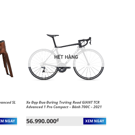
HẾT HÀNG
vanced SL
Xe Đạp Đua Đường Trường Road GIANT TCR
Advanced 1 Pro Compact – Bánh 700C – 2021
56.990.000
₫
EM NGAY
XEM NGAY