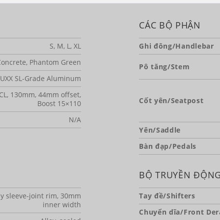
CÁC BỘ PHẬN
S, M, L, XL
Ghi đông/Handlebar
Concrete, Phantom Green
Pô tăng/Stem
UXX SL-Grade Aluminum
RCL, 130mm, 44mm offset,
Cốt yên/Seatpost
Boost 15×110
N/A
Yên/Saddle
Bàn đạp/Pedals
BỘ TRUYỀN ĐỘN
y sleeve-joint rim, 30mm
Tay đề/Shifters
inner width
Chuyển dĩa/Front Dera