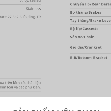
Alloy, sealed
Chuyển líp/Rear Derai
Stainless
Bộ thắng/Brakes
ace 27.5×2.6, folding, TR
Tay thắng/Brake Leve
Bộ líp/Cassette
Sên xe/Chain
Giò dĩa/Crankset
B.B/Bottom Bracket
a trên kích cỡ, chất liệu
 kim loại và các phụ kiện.