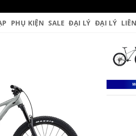
ẠP
PHỤ KIỆN
SALE
ĐẠI LÝ
ĐẠI LÝ
LIÊ
M