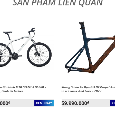
a Địa Hình MTB GIANT ATX 660 –
Khung Sườn Xe Đạp GIANT Propel Ad
, Bánh 26 Inches
Disc Frame And Fork – 2022
.000
59.990.000
₫
₫
XEM NGAY
X