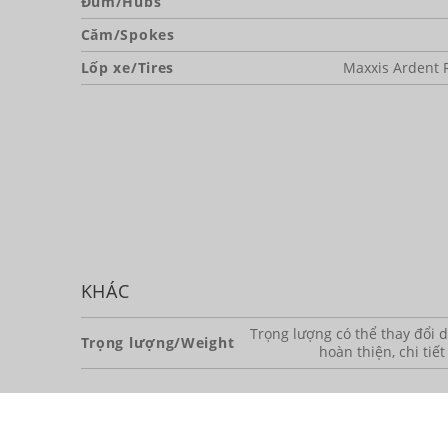
Đùm/Hubs
Căm/Spokes
Lốp xe/Tires
Maxxis Ardent R
KHÁC
Trọng lượng có thể thay đổi dự
Trọng lượng/Weight
hoàn thiện, chi tiết