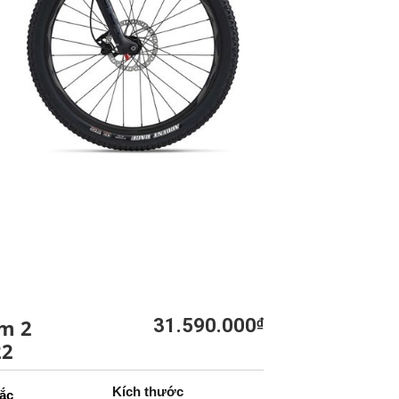
m 2
31.590.000
₫
22
Kích thước
ắc