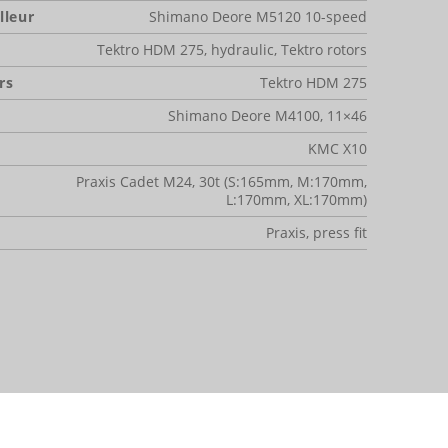
lleur
Shimano Deore M5120 10-speed
Tektro HDM 275, hydraulic, Tektro rotors
rs
Tektro HDM 275
Shimano Deore M4100, 11×46
KMC X10
Praxis Cadet M24, 30t (S:165mm, M:170mm,
L:170mm, XL:170mm)
Praxis, press fit