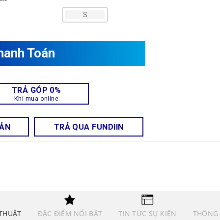
S
hanh Toán
TRẢ GÓP 0%
Khi mua online
OẢN
TRẢ QUA FUNDIIN
THUẬT
ĐẶC ĐIỂM NỔI BẬT
TIN TỨC SỰ KIỆN
THÔNG 