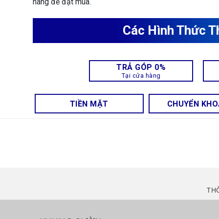
hàng để đặt mua.
Các Hình Thức T
TRẢ GÓP 0%
Tại cửa hàng
TIỀN MẶT
CHUYỂN KH
TH