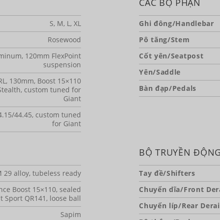
CÁC BỘ PHẬN
S, M, L, XL
Ghi đông/Handlebar
Rosewood
Pô tăng/Stem
minum, 120mm FlexPoint
Cốt yên/Seatpost
suspension
Yên/Saddle
 RL, 130mm, Boost 15×110
Bàn đạp/Pedals
tealth, custom tuned for
Giant
.15/44.45, custom tuned
for Giant
BỘ TRUYỀN ĐỘN
 29 alloy, tubeless ready
Tay đề/Shifters
nce Boost 15×110, sealed
Chuyển dĩa/Front Dera
t Sport QR141, loose ball
Chuyển líp/Rear Derai
Sapim