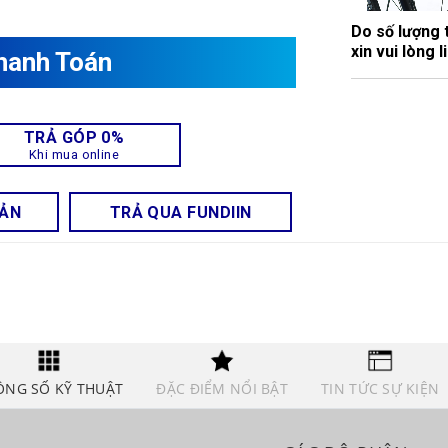
Do số lượng 
xin vui lòng
hanh Toán
TRẢ GÓP 0%
Khi mua online
OẢN
TRẢ QUA FUNDIIN
ÔNG SỐ KỸ THUẬT
ĐẶC ĐIỂM NỔI BẬT
TIN TỨC SỰ KIỆN