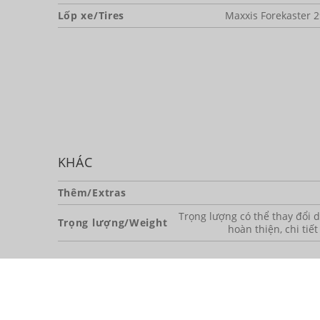
Lốp xe/Tires
Maxxis Forekaster 2
KHÁC
Thêm/Extras
Trọng lượng có thể thay đổi dự
Trọng lượng/Weight
hoàn thiện, chi tiết