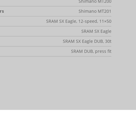
Shimano MT200
rs
Shimano MT201
SRAM SX Eagle, 12-speed, 11×50
SRAM SX Eagle
SRAM SX Eagle DUB, 30t
SRAM DUB, press fit