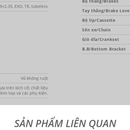
Bộ thắng/Brakes
9×2.35, EXO, TR, tubeless
Tay thắng/Brake Leve
Bộ líp/Cassette
Sên xe/Chain
Giò dĩa/Crankset
B.B/Bottom Bracket
Vỏ không ruột
a trên kích cỡ, chất liệu
 kim loại và các phụ kiện.