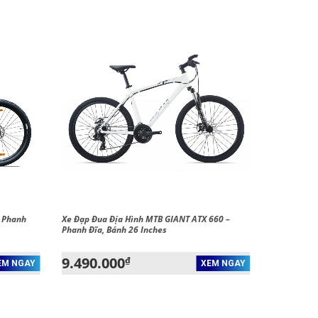
– Phanh
Xe Đạp Đua Địa Hình MTB GIANT ATX 660 –
Phanh Đĩa, Bánh 26 Inches
9.490.000
₫
EM NGAY
XEM NGAY