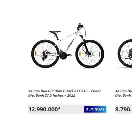
astRoad SL
Xe Đạp Đua Địa Hình GIANT ATX 810 – Phanh
Xe Đạp Đị
Đĩa, Bánh 27.5 Inches – 2022
Đĩa, Bánh
12.990.000
8.790
₫
XEM NGAY
XEM NGAY