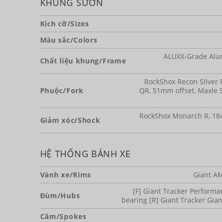
KHUNG SƯỜN
Kích cỡ/Sizes
Màu sắc/Colors
ALUXX-Grade Alu
Chất liệu khung/Frame
RockShox Recon Silver
Phuộc/Fork
QR, 51mm offset, Maxle S
RockShox Monarch R, 184
Giảm xóc/Shock
HỆ THỐNG BÁNH XE
Vành xe/Rims
Giant AM
[F] Giant Tracker Performa
Đùm/Hubs
bearing [R] Giant Tracker Gian
Căm/Spokes