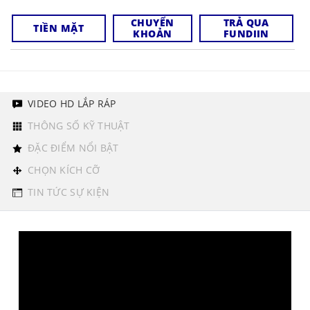
CHUYỂN
TRẢ QUA
TIỀN MẶT
KHOẢN
FUNDIIN
VIDEO HD LẮP RÁP
THÔNG SỐ KỸ THUẬT
ĐẶC ĐIỂM NỔI BẬT
CHỌN KÍCH CỠ
TIN TỨC SỰ KIỆN