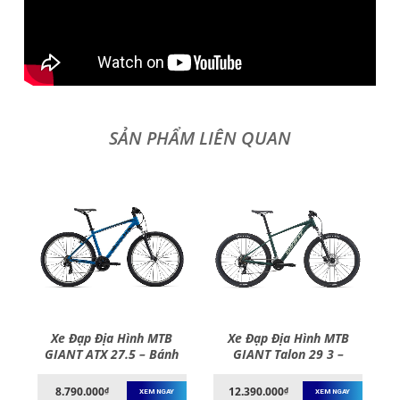
Xe Đạp Địa Hình MTB
Xe Đạp Địa Hình MTB
d
GIANT ATX 27.5 – Bánh
GIANT Talon 29 3 –
 –
27.5 Inches – 2022
Phanh Đĩa, Bánh 29
Inches – 2021
8.790.000
12.390.000
₫
₫
XEM NGAY
XEM NGAY