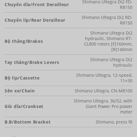
Shimano Ultegra Di2 FD-
Chuyển dĩa/Front Derailleur
R8150
Shimano Ultegra Di2 RD-
Chuyển líp/Rear Derailleur
R8150
Shimano Ultegra Di2
hydraulic, Shimano RT-
Bộ thắng/Brakes
CL800 rotors [F]160mm,
[R]140mm
Shimano Ultegra Di2
Tay thắng/Brake Levers
hydraulic
Shimano Ultegra, 12-speed,
Bộ líp/Cassette
11×30
Sên xe/Chain
Shimano Ultegra, CN-M8100
Shimano Ultegra, 36/52, with
Giò dĩa/Crankset
Giant Power Pro power
meter
B.B/Bottom Bracket
Shimano, press fit