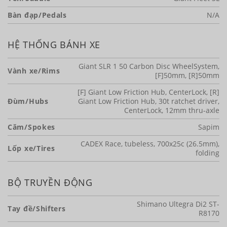
Bàn đạp/Pedals
N/A
HỆ THỐNG BÁNH XE
Giant SLR 1 50 Carbon Disc WheelSystem,
Vành xe/Rims
[F]50mm, [R]50mm
[F] Giant Low Friction Hub, CenterLock, [R]
Đùm/Hubs
Giant Low Friction Hub, 30t ratchet driver,
CenterLock, 12mm thru-axle
Căm/Spokes
Sapim
CADEX Race, tubeless, 700x25c (26.5mm),
Lốp xe/Tires
folding
BỘ TRUYỀN ĐỘNG
Shimano Ultegra Di2 ST-
Tay đề/Shifters
R8170