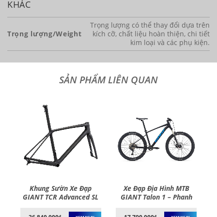
KHÁC
Trọng lượng có thể thay đổi dựa trên
Trọng lượng/Weight
kích cỡ, chất liệu hoàn thiện, chi tiết
kim loại và các phụ kiện.
Khung Sườn Xe Đạp
Xe Đạp Địa Hình MTB
CR
GIANT TCR Advanced SL
GIANT Talon 1 – Phanh
nh
Disc Frame And Fork –
Đĩa, Bánh 27.5 Inches –
2
2022
2021
₫
₫