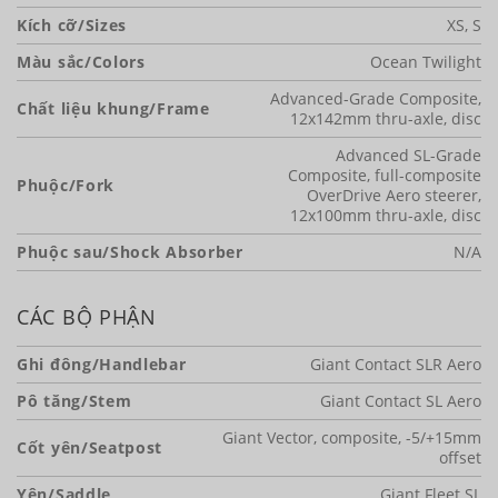
Kích cỡ/Sizes
XS, S
Màu sắc/Colors
Ocean Twilight
Advanced-Grade Composite,
Chất liệu khung/Frame
12x142mm thru-axle, disc
Advanced SL-Grade
Composite, full-composite
Phuộc/Fork
OverDrive Aero steerer,
12x100mm thru-axle, disc
Phuộc sau/Shock Absorber
N/A
CÁC BỘ PHẬN
Ghi đông/Handlebar
Giant Contact SLR Aero
Pô tăng/Stem
Giant Contact SL Aero
Giant Vector, composite, -5/+15mm
Cốt yên/Seatpost
offset
Yên/Saddle
Giant Fleet SL