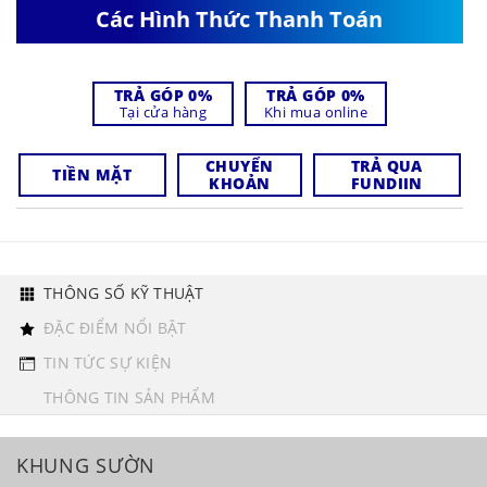
Các Hình Thức Thanh Toán
TRẢ GÓP 0%
TRẢ GÓP 0%
Tại cửa hàng
Khi mua online
CHUYỂN
TRẢ QUA
TIỀN MẶT
KHOẢN
FUNDIIN
THÔNG SỐ KỸ THUẬT
ĐẶC ĐIỂM NỔI BẬT
TIN TỨC SỰ KIỆN
THÔNG TIN SẢN PHẨM
KHUNG SƯỜN