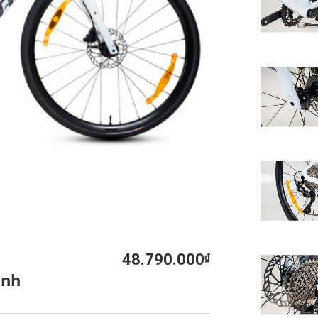
48.790.000
₫
anh