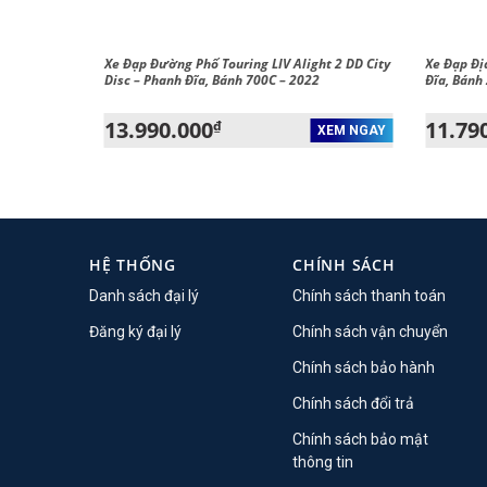
ANT TCR
Xe Đạp Đường Phố Touring LIV Alight 2 DD City
Xe Đạp Đị
0C – 2021
Disc – Phanh Đĩa, Bánh 700C – 2022
Đĩa, Bánh
13.990.000
11.79
₫
XEM NGAY
XEM NGAY
HỆ THỐNG
CHÍNH SÁCH
Danh sách đại lý
Chính sách thanh toán
Đăng ký đại lý
Chính sách vận chuyển
Chính sách bảo hành
Chính sách đổi trả
Chính sách bảo mật
thông tin