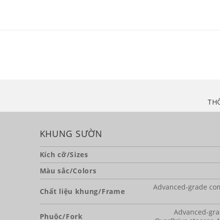
TH
KHUNG SƯỜN
Kích cỡ/Sizes
Màu sắc/Colors
Advanced-grade com
Chất liệu khung/Frame
Advanced-gra
Phuộc/Fork