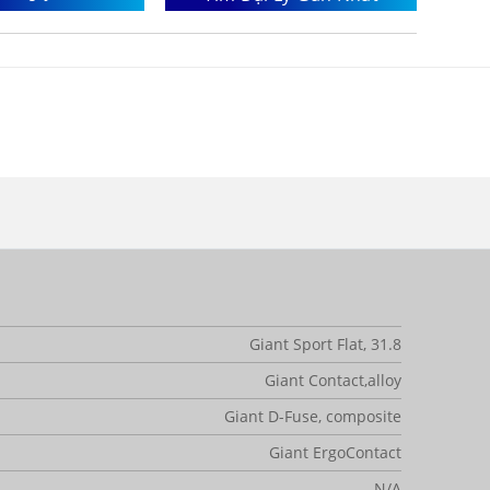
Giant Sport Flat, 31.8
Giant Contact,alloy
Giant D-Fuse, composite
Giant ErgoContact
N/A