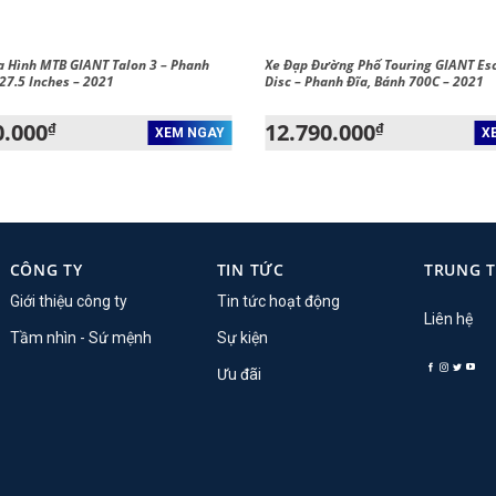
a Hình MTB GIANT Talon 3 – Phanh
Xe Đạp Đường Phố Touring GIANT Es
 27.5 Inches – 2021
Disc – Phanh Đĩa, Bánh 700C – 2021
0.000
12.790.000
₫
₫
XEM NGAY
X
CÔNG TY
TIN TỨC
TRUNG 
Giới thiệu công ty
Tin tức hoạt động
Liên hệ
Tầm nhìn - Sứ mệnh
Sự kiện
Ưu đãi