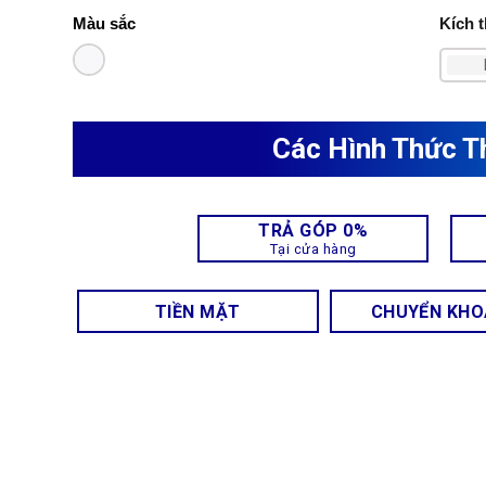
Kích 
Màu sắc
Các Hình Thức T
TRẢ GÓP 0%
Tại cửa hàng
TIỀN MẶT
CHUYỂN KH