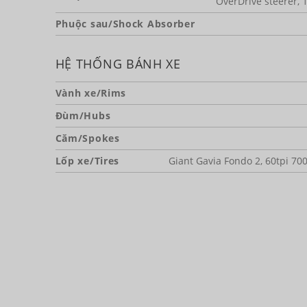
OverDrive steerer, 
Phuộc sau/Shock Absorber
HỆ THỐNG BÁNH XE
Vành xe/Rims
Đùm/Hubs
Căm/Spokes
Lốp xe/Tires
Giant Gavia Fondo 2, 60tpi 70