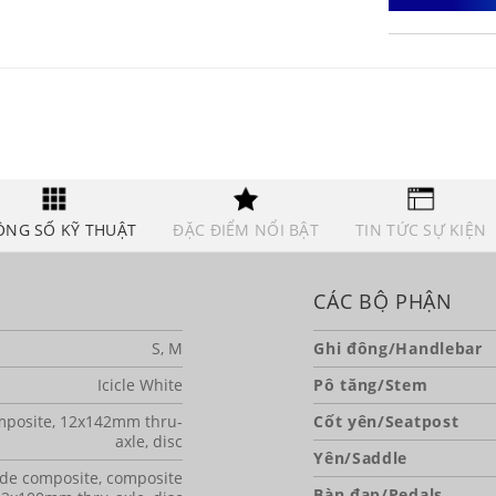
ÔNG SỐ KỸ THUẬT
ĐẶC ĐIỂM NỔI BẬT
TIN TỨC SỰ KIỆN
CÁC BỘ PHẬN
S, M
Ghi đông/Handlebar
Icicle White
Pô tăng/Stem
posite, 12x142mm thru-
Cốt yên/Seatpost
axle, disc
Yên/Saddle
de composite, composite
Bàn đạp/Pedals