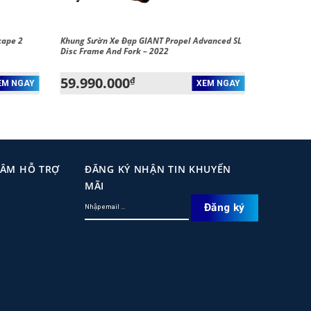
cape 2
Khung Sườn Xe Đạp GIANT Propel Advanced SL
Disc Frame And Fork – 2022
59.990.000
₫
EM NGAY
XEM NGAY
TÂM HỖ TRỢ
ĐĂNG KÝ NHẬN TIN KHUYẾN
MÃI