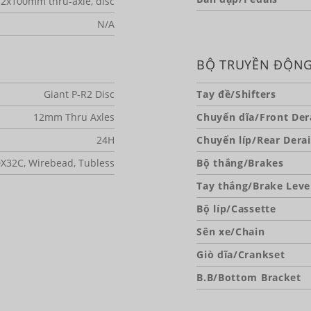
12x100mm thru-axle, disc
N/A
BỘ TRUYỀN ĐỘN
Giant P-R2 Disc
Tay đề/Shifters
12mm Thru Axles
Chuyển dĩa/Front Dera
24H
Chuyển líp/Rear Derai
0X32C, Wirebead, Tubless
Bộ thắng/Brakes
Tay thắng/Brake Leve
Bộ líp/Cassette
Sên xe/Chain
Giò dĩa/Crankset
B.B/Bottom Bracket