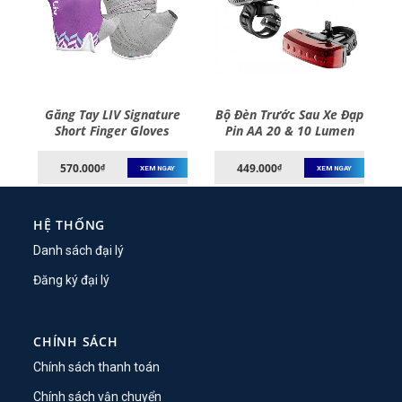
Găng Tay LIV Signature
Bộ Đèn Trước Sau Xe Đạp
Short Finger Gloves
Pin AA 20 & 10 Lumen
GIANT Numen Combo 4
Bicycle Light
570.000
449.000
₫
₫
XEM NGAY
XEM NGAY
HỆ THỐNG
Danh sách đại lý
Đăng ký đại lý
CHÍNH SÁCH
Chính sách thanh toán
Chính sách vận chuyển