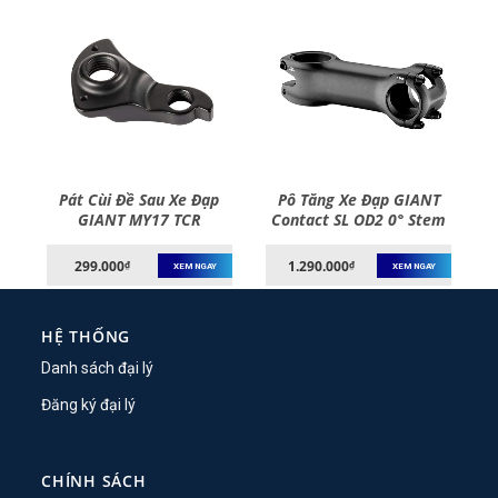
p
Pát Cùi Đề Sau Xe Đạp
Pô Tăng Xe Đạp GIANT
–
GIANT MY17 TCR
Contact SL OD2 0° Stem
Advanced (Pro) Disc Rear
Derailleur Hanger
299.000
1.290.000
₫
₫
XEM NGAY
XEM NGAY
HỆ THỐNG
Danh sách đại lý
Đăng ký đại lý
CHÍNH SÁCH