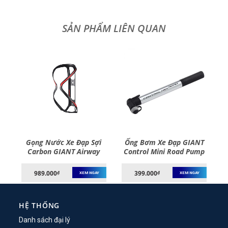
Gọng Nước Xe Đạp Sợi
Ống Bơm Xe Đạp GIANT
Carbon GIANT Airway
Control Mini Road Pump
Lite Water Bottle Cage
989.000
399.000
₫
₫
XEM NGAY
XEM NGAY
HỆ THỐNG
Danh sách đại lý