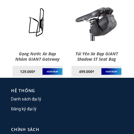
Gọng Nước Xe Đạp
Túi Yên Xe Đạp GIANT
p-
Nhôm GIANT Gateway
Shadow ST Seat Bag
Water Bottle Cage
129.000
499.000
₫
₫
XEM NGAY
XEM NGAY
HỆ THỐNG
Danh sách đại lý
Đăng ký đại lý
CHÍNH SÁCH