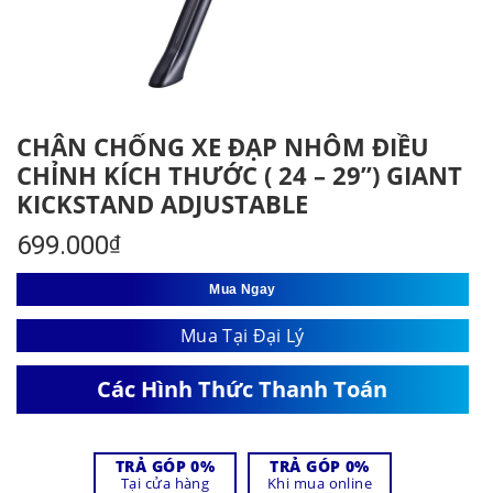
CHÂN CHỐNG XE ĐẠP NHÔM ĐIỀU
CHỈNH KÍCH THƯỚC ( 24 – 29”) GIANT
KICKSTAND ADJUSTABLE
699.000
₫
Mua Ngay
Mua Tại Đại Lý
Các Hình Thức Thanh Toán
TRẢ GÓP 0%
TRẢ GÓP 0%
Tại cửa hàng
Khi mua online