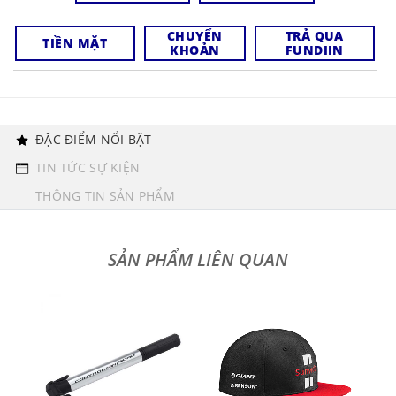
CHUYỂN
TRẢ QUA
TIỀN MẶT
KHOẢN
FUNDIIN
ĐẶC ĐIỂM NỔI BẬT
TIN TỨC SỰ KIỆN
THÔNG TIN SẢN PHẨM