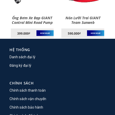
NT
Ống Bơm Xe Đạp GIANT
Nón Lưỡi Trai GIANT
Control Mini Road Pump
Team Sunweb
399.000
590.000
₫
₫
XEM NGAY
XEM NGAY
HỆ THỐNG
Danh sách đại lý
Đăng ký đại lý
CHÍNH SÁCH
Chính sách thanh toán
Chính sách vận chuyển
Chính sách bảo hành