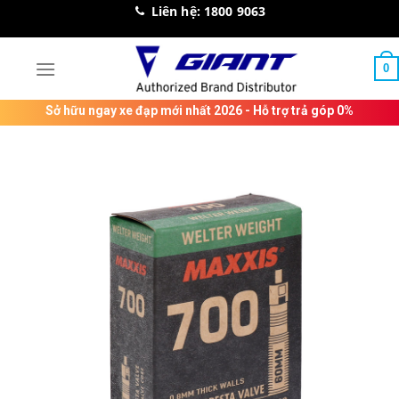
Skip
Liên hệ: 1800 9063
to
content
0
Sở hữu ngay xe đạp mới nhất 2026 - Hỗ trợ trả góp 0%