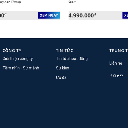
atpost Clamp
Stem
00
4.990.000
₫
₫
XEM NGAY
X
CÔNG TY
TIN TỨC
TRUNG 
Giới thiệu công ty
Tin tức hoạt động
Liên hệ
Tầm nhìn - Sứ mệnh
Sự kiện
Ưu đãi