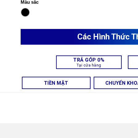
Màu sắc
Các Hình Thức T
TRẢ GÓP 0%
Tại cửa hàng
TIỀN MẶT
CHUYỂN KH