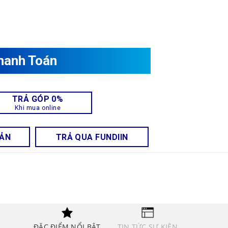
hanh Toán
TRẢ GÓP 0%
Khi mua online
OẢN
TRẢ QUA FUNDIIN
ĐẶC ĐIỂM NỔI BẬT
TIN TỨC SỰ KIỆN