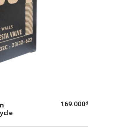
an
169.000
₫
ycle