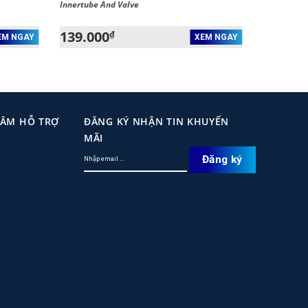
Innertube And Valve
139.000
₫
EM NGAY
XEM NGAY
TÂM HỖ TRỢ
ĐĂNG KÝ NHẬN TIN KHUYẾN
MÃI