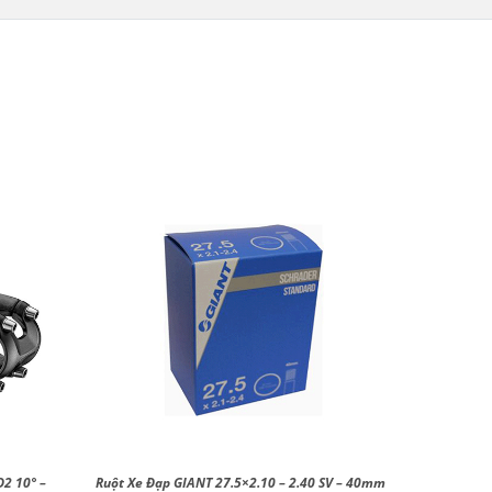
D2 10° –
Ruột Xe Đạp GIANT 27.5×2.10 – 2.40 SV – 40mm