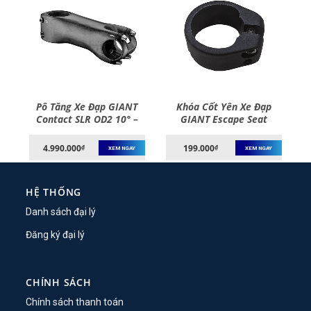
p
Pô Tăng Xe Đạp GIANT
Khóa Cốt Yên Xe Đạp
–
Contact SLR OD2 10° –
GIANT Escape Seat
Stem
Clamp
4.990.000
199.000
₫
₫
XEM NGAY
XEM NGAY
HỆ THỐNG
Danh sách đại lý
Đăng ký đại lý
CHÍNH SÁCH
Chính sách thanh toán