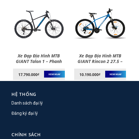
Xe Đạp Địa Hình MTB
Xe Đạp Địa Hình MTB
D
GIANT Talon 1 – Phanh
GIANT Rincon 2 27.5 –
Đĩa, Bánh 27.5 Inches –
Bánh 27.5 Inches
2021
17.790.000
10.190.000
₫
₫
XEM NGAY
XEM NGAY
HỆ THỐNG
Danh sách đại lý
Đăng ký đại lý
CHÍNH SÁCH