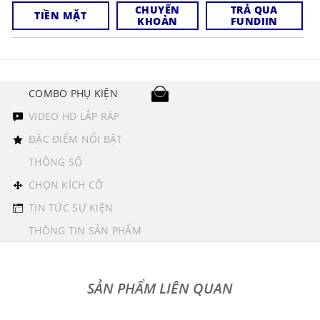
CHUYỂN
TRẢ QUA
TIỀN MẶT
KHOẢN
FUNDIIN
COMBO PHỤ KIỆN
VIDEO HD LẮP RÁP
ĐẶC ĐIỂM NỔI BẬT
THÔNG SỐ
CHỌN KÍCH CỠ
TIN TỨC SỰ KIỆN
THÔNG TIN SẢN PHẨM