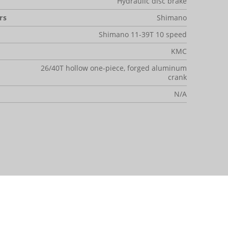
Hydraulic disc brake
rs
Shimano
Shimano 11-39T 10 speed
KMC
26/40T hollow one-piece, forged aluminum
crank
N/A