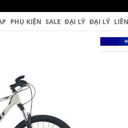
ẠP
PHỤ KIỆN
SALE
ĐẠI LÝ
ĐẠI LÝ
LIÊ
M