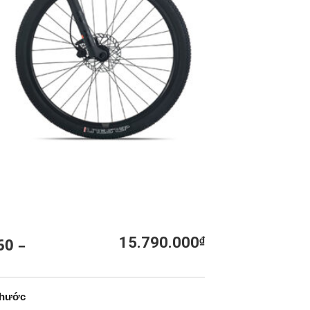
60 –
15.790.000
₫
5
thước