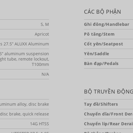
CÁC BỘ PHẬN
S, M
Ghi đông/Handlebar
Apricot
Pô tăng/Stem
ies 27.5” ALUXX Aluminum
Cốt yên/Seatpost
7.5” aluminum suspension
Yên/Saddle
aight tube, remote lockout,
Bàn đạp/Pedals
T100mm
N/A
BỘ TRUYỀN ĐỘN
luminum alloy, disc brake
Tay đề/Shifters
disc brake, quick release
Chuyển dĩa/Front Dera
14G HTSS
Chuyển líp/Rear Derai