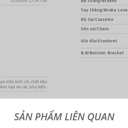
LITESTEP 27.5×1.95
Bộ thắng/Brakes
Tay thắng/Brake Leve
Bộ líp/Cassette
Sên xe/Chain
Giò dĩa/Crankset
B.B/Bottom Bracket
a trên kích cỡ, chất liệu
 kim loại và các phụ kiện.