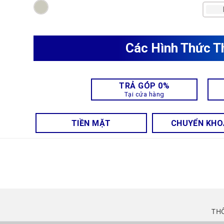
Các Hình Thức T
TRẢ GÓP 0%
Tại cửa hàng
TIỀN MẶT
CHUYỂN KH
TH