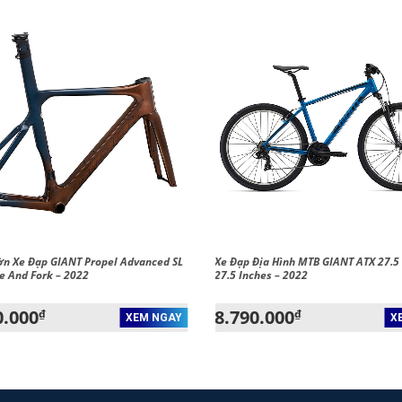
n Xe Đạp GIANT Propel Advanced SL
Xe Đạp Địa Hình MTB GIANT ATX 27.5
e And Fork – 2022
27.5 Inches – 2022
0.000
8.790.000
₫
₫
XEM NGAY
X