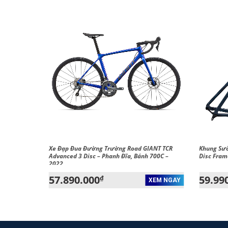
t 2 DD City
Xe Đạp Đua Đường Trường Road GIANT TCR
Khung Sườ
Advanced 3 Disc – Phanh Đĩa, Bánh 700C –
Disc Fram
2022
57.890.000
59.99
₫
XEM NGAY
XEM NGAY