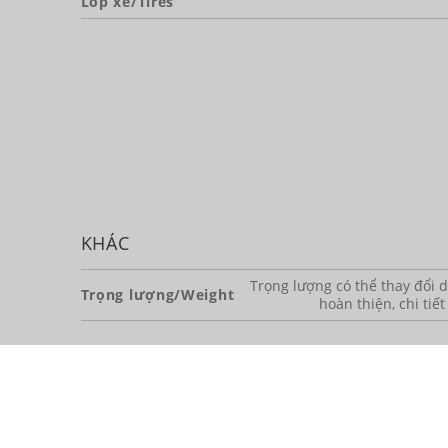
Lốp xe/Tires
KHÁC
Trọng lượng có thể thay đổi dự
Trọng lượng/Weight
hoàn thiện, chi tiết