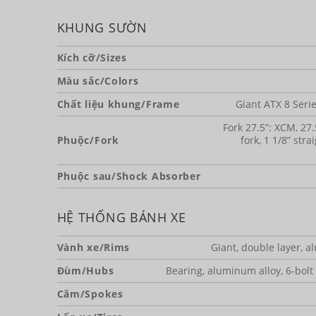
KHUNG SƯỜN
Kích cỡ/Sizes
Màu sắc/Colors
Chất liệu khung/Frame
Giant ATX 8 Ser
Fork 27.5”: XCM, 2
Phuộc/Fork
fork, 1 1/8” str
Phuộc sau/Shock Absorber
HỆ THỐNG BÁNH XE
Vành xe/Rims
Giant, double layer, a
Đùm/Hubs
Bearing, aluminum alloy, 6-bolt 
Căm/Spokes