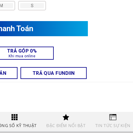
M
S
hanh Toán
TRẢ GÓP 0%
Khi mua online
OẢN
TRẢ QUA FUNDIIN
ÔNG SỐ KỸ THUẬT
ĐẶC ĐIỂM NỔI BẬT
TIN TỨC SỰ KIỆN