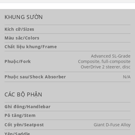
KHUNG SƯỜN
Kích cỡ/Sizes
Màu sắc/Colors
Chất liệu khung/Frame
Advanced SL-Grade
Phuộc/Fork
Composite, full-composite
OverDrive 2 steerer, disc
Phuộc sau/Shock Absorber
N/A
CÁC BỘ PHẬN
Ghi đông/Handlebar
Pô tăng/Stem
Cốt yên/Seatpost
Giant D-Fuse Alloy
Yên/Saddle