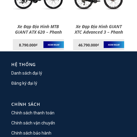
Xe Đạp Địa Hình MTB
Xe Đạp Địa Hình GIANT
3
GIANT ATX 620 – Phanh
XTC Advanced 3 – Phanh
h
Đĩa, Bánh 26 Inches
Đĩa, Bánh 27.5 Inches –
2022
8.790.000
46.790.000
₫
₫
XEM NGAY
XEM NGAY
HỆ THỐNG
Danh sách đại lý
Đăng ký đại lý
CHÍNH SÁCH
Chính sách thanh toán
Chính sách vận chuyển
Chính sách bảo hành