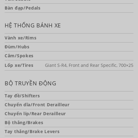
Bàn đạp/Pedals
HỆ THỐNG BÁNH XE
Vành xe/Rims
Đùm/Hubs
Căm/Spokes
Lốp xe/Tires
Giant S-R4, Front and Rear Specific, 700×25
BỘ TRUYỀN ĐỘNG
Tay đề/Shifters
Chuyển dĩa/Front Derailleur
Chuyển líp/Rear Derailleur
Bộ thắng/Brakes
Tay thắng/Brake Levers