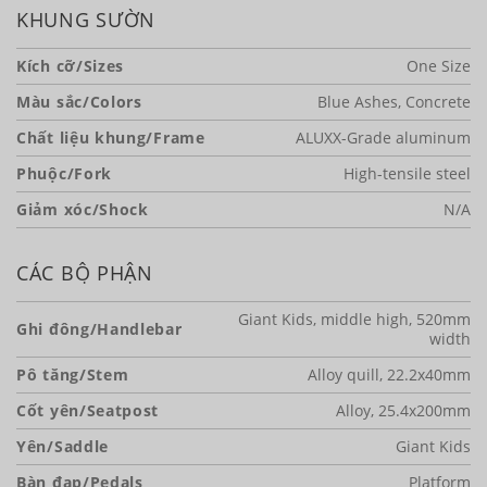
KHUNG SƯỜN
Kích cỡ/Sizes
One Size
Màu sắc/Colors
Blue Ashes, Concrete
Chất liệu khung/Frame
ALUXX-Grade aluminum
Phuộc/Fork
High-tensile steel
Giảm xóc/Shock
N/A
CÁC BỘ PHẬN
Giant Kids, middle high, 520mm
Ghi đông/Handlebar
width
Pô tăng/Stem
Alloy quill, 22.2x40mm
Cốt yên/Seatpost
Alloy, 25.4x200mm
Yên/Saddle
Giant Kids
Bàn đạp/Pedals
Platform