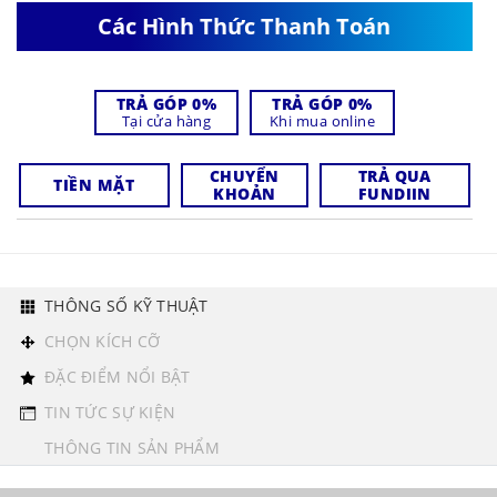
Các Hình Thức Thanh Toán
TRẢ GÓP 0%
TRẢ GÓP 0%
Tại cửa hàng
Khi mua online
CHUYỂN
TRẢ QUA
TIỀN MẶT
KHOẢN
FUNDIIN
THÔNG SỐ KỸ THUẬT
CHỌN KÍCH CỠ
ĐẶC ĐIỂM NỔI BẬT
TIN TỨC SỰ KIỆN
THÔNG TIN SẢN PHẨM