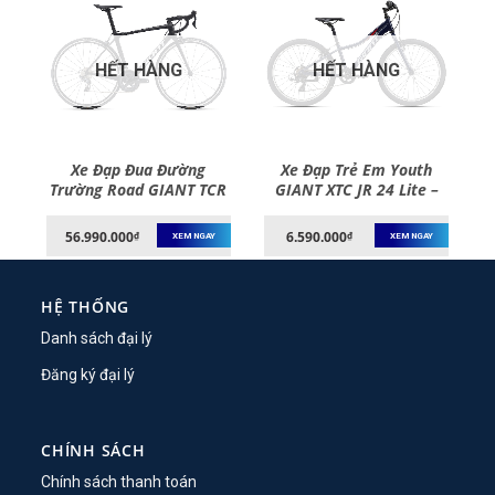
HẾT HÀNG
HẾT HÀNG
TB
Xe Đạp Đua Đường
Xe Đạp Trẻ Em Youth
h
Trường Road GIANT TCR
GIANT XTC JR 24 Lite –
Advanced 1 Pro Compact
Bánh 24 Inches – 2022
– Bánh 700C – 2021
56.990.000
6.590.000
₫
₫
XEM NGAY
XEM NGAY
HỆ THỐNG
Danh sách đại lý
Đăng ký đại lý
CHÍNH SÁCH
Chính sách thanh toán