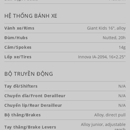
HỆ THỐNG BÁNH XE
Vành xe/Rims
Giant Kids 16″, alloy
Đùm/Hubs
Nutted, 20h
Căm/Spokes
14g
Lốp xe/Tires
Innova IA-2094, 16×2.25″
BỘ TRUYỀN ĐỘNG
Tay đề/Shifters
N/A
Chuyển dĩa/Front Derailleur
N/A
Chuyển líp/Rear Derailleur
N/A
Bộ thắng/Brakes
Alloy, direct pull
Alloy junior, adjustable
Tay thắng/Brake Levers
reach