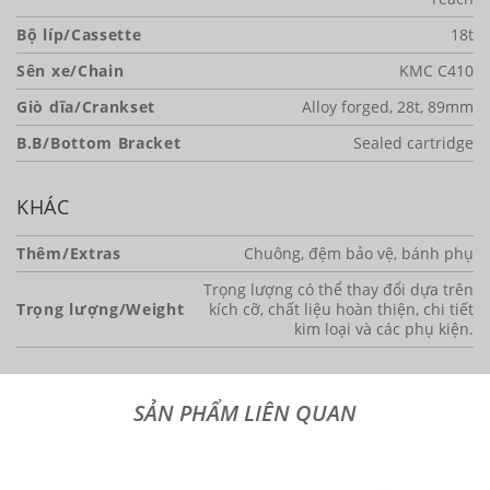
Bộ líp/Cassette
18t
Sên xe/Chain
KMC C410
Giò dĩa/Crankset
Alloy forged, 28t, 89mm
B.B/Bottom Bracket
Sealed cartridge
KHÁC
Thêm/Extras
Chuông, đệm bảo vệ, bánh phụ
Trọng lượng có thể thay đổi dựa trên
Trọng lượng/Weight
kích cỡ, chất liệu hoàn thiện, chi tiết
kim loại và các phụ kiện.