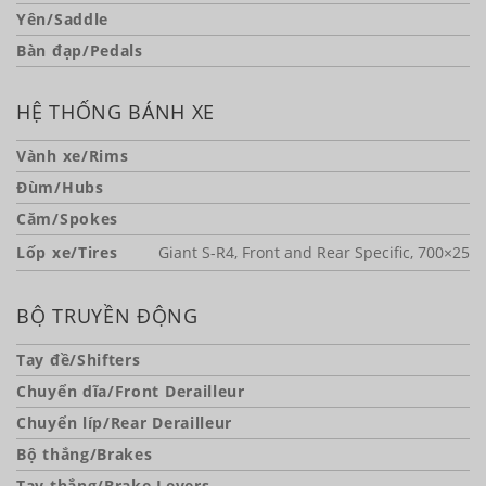
Yên/Saddle
Bàn đạp/Pedals
HỆ THỐNG BÁNH XE
Vành xe/Rims
Đùm/Hubs
Căm/Spokes
Lốp xe/Tires
Giant S-R4, Front and Rear Specific, 700×25
BỘ TRUYỀN ĐỘNG
Tay đề/Shifters
Chuyển dĩa/Front Derailleur
Chuyển líp/Rear Derailleur
Bộ thắng/Brakes
Tay thắng/Brake Levers