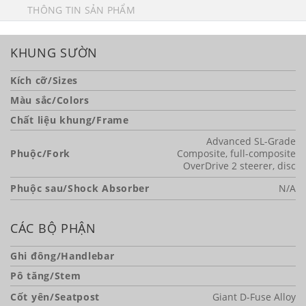
THÔNG TIN SẢN PHẨM
KHUNG SƯỜN
Kích cỡ/Sizes
Màu sắc/Colors
Chất liệu khung/Frame
Advanced SL-Grade
Phuộc/Fork
Composite, full-composite
OverDrive 2 steerer, disc
Phuộc sau/Shock Absorber
N/A
CÁC BỘ PHẬN
Ghi đông/Handlebar
Pô tăng/Stem
Cốt yên/Seatpost
Giant D-Fuse Alloy