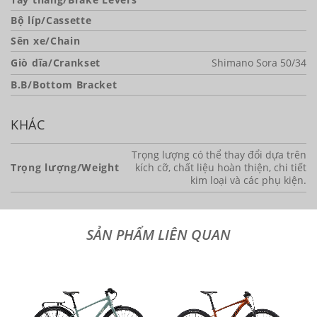
Bộ líp/Cassette
Sên xe/Chain
Giò dĩa/Crankset
Shimano Sora 50/34
B.B/Bottom Bracket
KHÁC
Trọng lượng có thể thay đổi dựa trên
Trọng lượng/Weight
kích cỡ, chất liệu hoàn thiện, chi tiết
kim loại và các phụ kiện.