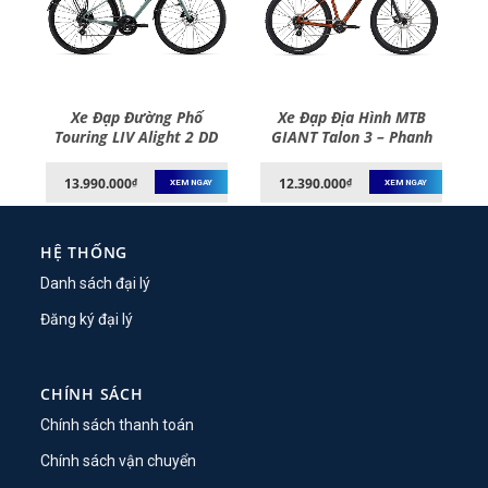
Xe Đạp Đường Phố
Xe Đạp Địa Hình MTB
Touring LIV Alight 2 DD
GIANT Talon 3 – Phanh
City Disc – Phanh Đĩa,
Đĩa, Bánh 27.5 Inches –
Bánh 700C – 2022
2022
13.990.000
12.390.000
₫
₫
XEM NGAY
XEM NGAY
HỆ THỐNG
Danh sách đại lý
Đăng ký đại lý
CHÍNH SÁCH
Chính sách thanh toán
Chính sách vận chuyển